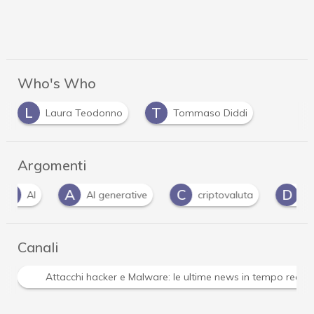
Who's Who
L
T
Laura Teodonno
Tommaso Diddi
Argomenti
A
C
D
AI generative
criptovaluta
DSA
Canali
Attacchi hacker e Malware: le ultime news in tempo reale 