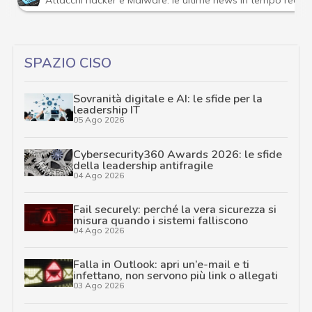
Attacchi hacker e Malware: le ultime news in tempo reale 
SPAZIO CISO
Sovranità digitale e AI: le sfide per la
leadership IT
05 Ago 2026
Cybersecurity360 Awards 2026: le sfide
della leadership antifragile
04 Ago 2026
Fail securely: perché la vera sicurezza si
misura quando i sistemi falliscono
04 Ago 2026
Falla in Outlook: apri un’e-mail e ti
infettano, non servono più link o allegati
03 Ago 2026