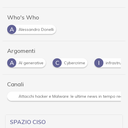
Who's Who
A
Alessandro Donelli
Argomenti
A
C
I
AI generative
Cybercrime
infrastrutture
Canali
Attacchi hacker e Malware: le ultime news in tempo reale 
SPAZIO CISO