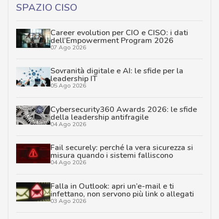
SPAZIO CISO
Career evolution per CIO e CISO: i dati
dell’Empowerment Program 2026
07 Ago 2026
Sovranità digitale e AI: le sfide per la
leadership IT
05 Ago 2026
Cybersecurity360 Awards 2026: le sfide
della leadership antifragile
04 Ago 2026
Fail securely: perché la vera sicurezza si
misura quando i sistemi falliscono
04 Ago 2026
Falla in Outlook: apri un’e-mail e ti
infettano, non servono più link o allegati
03 Ago 2026