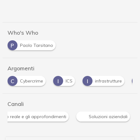
Who's Who
P
Paolo Tarsitano
Argomenti
I
I
I
Cybercrime
ICS
infrastrutture
infrastr
Canali
re: le ultime news in tempo reale e gli approfondimenti
S