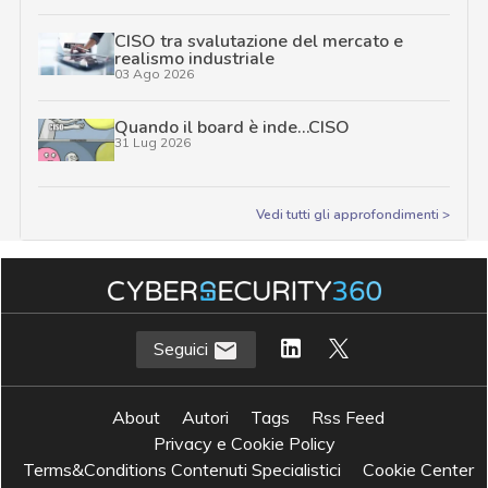
CISO tra svalutazione del mercato e
realismo industriale
03 Ago 2026
Quando il board è inde…CISO
31 Lug 2026
Vedi tutti gli approfondimenti >
Seguici
About
Autori
Tags
Rss Feed
Privacy e Cookie Policy
Terms&Conditions Contenuti Specialistici
Cookie Center