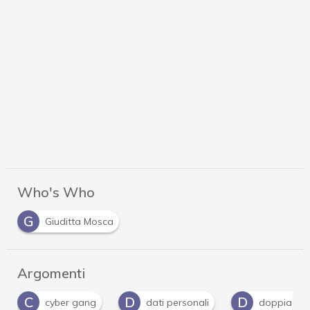
Who's Who
G
Giuditta Mosca
Argomenti
D
D
F
dati personali
doppia estorsione
forn