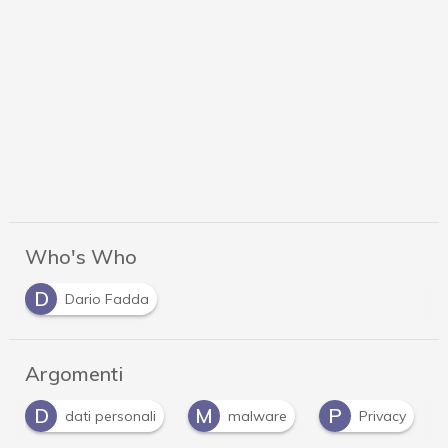
Who's Who
D
Dario Fadda
Argomenti
M
P
R
malware
Privacy
ransomware