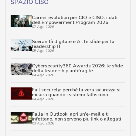
SPAZIO CISO
Career evolution per CIO e CISO: i dati
dell’Empowerment Program 2026
07 Ago 2026
Sovranità digitale e AI: le sfide per la
leadership IT
05 Ago 2026
Cybersecurity360 Awards 2026: le sfide
della leadership antifragile
04 Ago 2026
Fail securely: perché la vera sicurezza si
misura quando i sistemi falliscono
04 Ago 2026
Falla in Outlook: apri un’e-mail e ti
infettano, non servono più link o allegati
03 Ago 2026