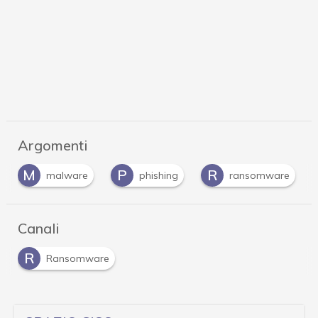
Argomenti
M
P
R
malware
phishing
ransomware
Canali
R
Ransomware