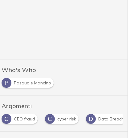
Who's Who
P
Pasquale Mancino
Argomenti
C
D
D
cyber risk
Data Breach
dati personali