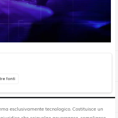
re fonti
B
C
BEC
CEO fraud
ema esclusivamente tecnologico. Costituisce un
 giuridico che coinvolge governance, compliance,