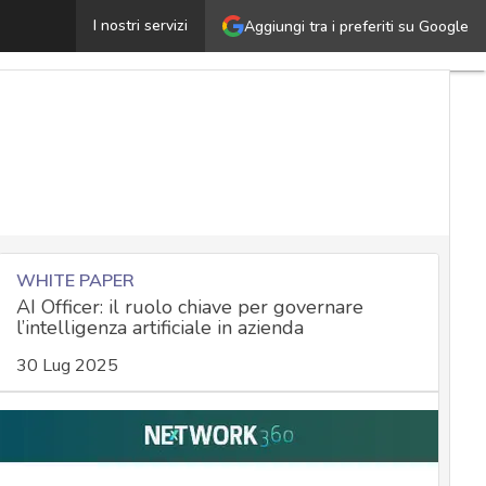
Il phishing come rischio cyber: le campagne di awareness
I nostri servizi
Aggiungi tra i preferiti su Google
WHITE PAPER
AI Officer: il ruolo chiave per governare
l’intelligenza artificiale in azienda
30 Lug 2025