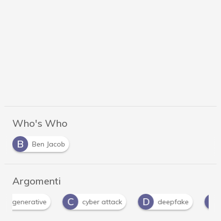
Who's Who
B
Ben Jacob
Argomenti
C
D
I
cyber attack
deepfake
intelligenza ar