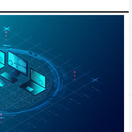
C
cyber minacce