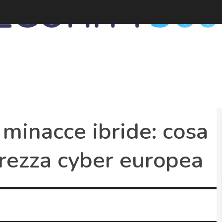
inacce ibride: cosa
curezza cyber europea