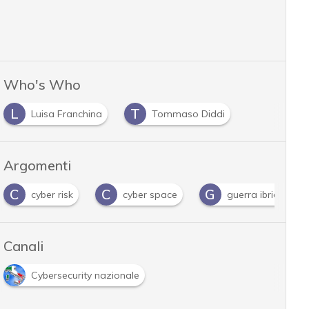
Who's Who
L
T
Luisa Franchina
Tommaso Diddi
Argomenti
C
C
G
cyber risk
cyber space
guerra ibrida
Canali
Cybersecurity nazionale