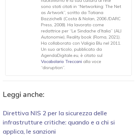
hacktivismo e la sua cultura di rete
sono stati citati in “Networking: The Net
as Artwork”, scritto da Tatiana
Bazzichelli (Costa & Nolan, 2006 /DARC
Press, 2008). Ha lavorato come
redattrice per “Le Sindache d’Italia” (ALI
Autonomie), Reality book (Roma, 2021).
Ha collaborato con Valigia Blu nel 2011.
Un suo articolo, pubblicato da
AgendaDigitale.eu, è citato sul
Vocabolario Treccani
alla voce
“disruption”.
Leggi anche:
Direttiva NIS 2 per la sicurezza delle
infrastrutture critiche: quando e a chi si
applica, le sanzioni