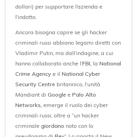
dollari) per supportare l’azienda e
l’indotto.
Ancora bisogna capire se gli hacker
criminali russi abbiano legami diretti con
Vladimir Putin, ma dall’indagine, a cui
hanno collaborato anche l’
FBI,
la
National
Crime Agency
e il
National Cyber
Security
Centre
britannico, l’unità
Mandiant di
Google
e
Palo Alto
Networks,
emerge il ruolo dei cyber
criminali russi, oltre a “un hacker
criminale
giordano
noto con lo
pseudonimo di
Rey
“. Lo riporta il New