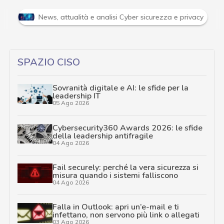
Attacchi hacker e Malware: le ultime news in tempo reale 
…
SPAZIO CISO
Sovranità digitale e AI: le sfide per la
leadership IT
05 Ago 2026
Cybersecurity360 Awards 2026: le sfide
della leadership antifragile
04 Ago 2026
Fail securely: perché la vera sicurezza si
misura quando i sistemi falliscono
04 Ago 2026
Falla in Outlook: apri un’e-mail e ti
infettano, non servono più link o allegati
03 Ago 2026