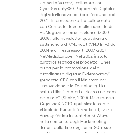
Umberto Valcavi), collabora con
CyberSecurity360, Pagamenti Digitali e
BigData4Innovation (ora ZeroUno) dal
2021. In precedenza, ha collaborato
con Computer Idea e alle inchieste di
Pc Magazine come freelance (2000 –
2006), alla newsletter quotidiana e
settimanale di VNUnet.it (VNU B. P.) dal
2004 e di ITespresso.it (2007-2017,
NetMediaEurope). Nel 2002 è stata
curatrice tecnica del progetto “Linee
guida per la promozione della
cittadinanza digitale: E-democracy”
(progetto CRC con il Ministero per
l’Innovazione e le Tecnologie). Ha
scritto i libri “I motori di ricerca nel caos
della rete” (ShaKe, 2000); Mela marcia
(AgenziaX, 2010, ripubblicato come
eBook da Punto-Informatico.it); Zero
Privacy (Vidèa Instant Book). Attiva
nella comunità degli Hackmeeting
italiani dalla fine degli anni ’90, il suo