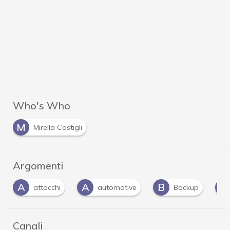
Who's Who
M
Mirella Castigli
Argomenti
A
B
C
automotive
Backup
cyber attack
…
Canali