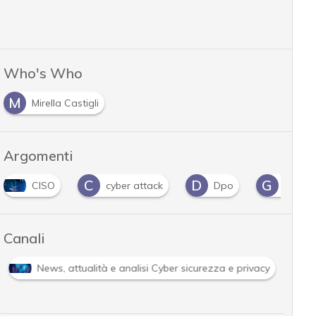
Who's Who
M
Mirella Castigli
Argomenti
C
D
G
CISO
cyber attack
Dpo
googl
Canali
News, attualità e analisi Cyber sicurezza e privacy