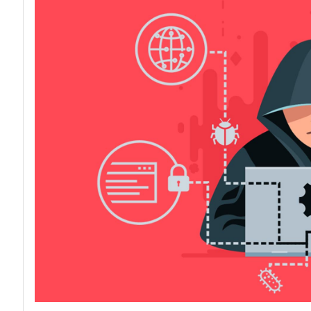
acy
Attacchi hacke