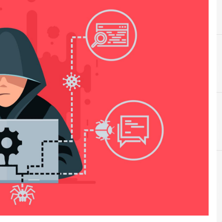
C
Chrome
r e Malware: le ultime news in tempo reale e gli approfondimenti