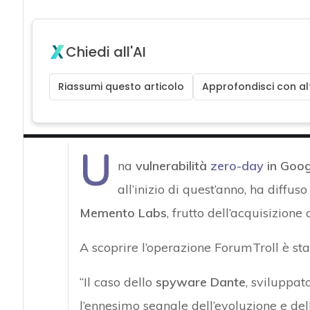
Chiedi all'AI
Riassumi questo articolo
Approfondisci con alt
U
na
vulnerabilità
zero-day
in Goo
all’inizio di quest’anno, ha diffus
Memento Labs
, frutto dell’acquisizion
A scoprire l’operazione ForumTroll è st
“Il caso dello
spyware Dante
, sviluppa
l’ennesimo segnale dell’evoluzione e de