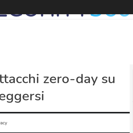
tacchi zero-day su
eggersi
vacy