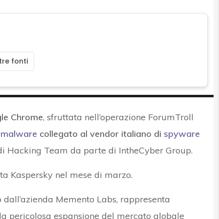
re fonti
gle Chrome
, sfruttata nell’operazione ForumTroll
o
malware
collegato al vendor italiano di
spyware
e di Hacking Team da parte di IntheCyber ​​Group.
ata Kaspersky nel mese di marzo.
to dall’azienda Memento Labs, rappresenta
lla pericolosa espansione del mercato globale