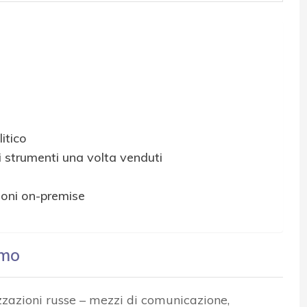
itico
i strumenti una volta venduti
ioni on-premise
amo
azioni russe – mezzi di comunicazione,