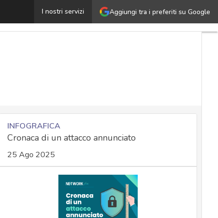
Spyware Dante e attacchi zero-day su Chrome: come pr
I nostri servizi
Aggiungi tra i preferiti su Google
INFOGRAFICA
Cronaca di un attacco annunciato
25 Ago 2025