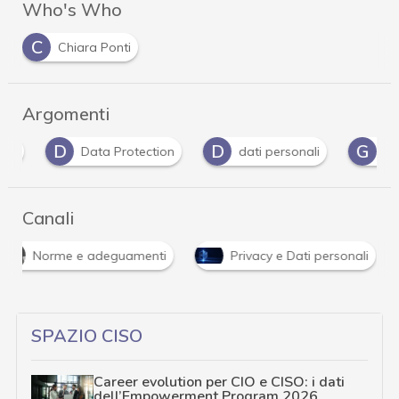
Who's Who
C
Chiara Ponti
Argomenti
D
D
G
Data Protection
dati personali
Gdpr
Canali
Norme e adeguamenti
Privacy e Dati personali
SPAZIO CISO
Career evolution per CIO e CISO: i dati
dell’Empowerment Program 2026