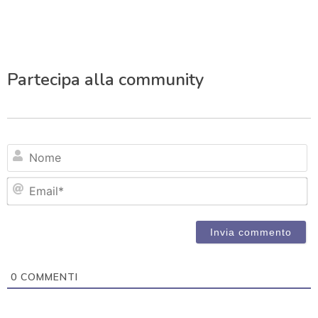
Partecipa alla community
N
Em
0
COMMENTI