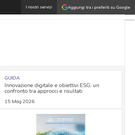
Web scraping: che cos’è, come funziona, a cosa serve
I nostri servizi
Aggiungi tra i preferiti su Google
Ulti
artic
Cybe
Nazi
Mal
e
atta
Nor
ade
GUIDA
Innovazione digitale e obiettivi ESG: un
confronto tra approcci e risultati
Solu
15 Mag 2026
azie
Cult
cybe
New
attua