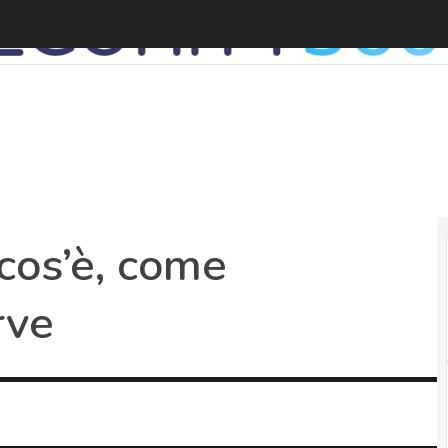
cos’è, come
rve