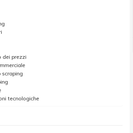
ng
i
 dei prezzi
commerciale
b scraping
ping
e
oni tecnologiche