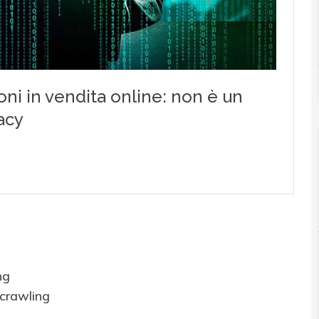
ng
 crawling