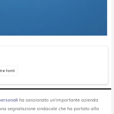
re fonti
A
A
Accountability
automotive
personali
ha sanzionato un’importante azienda
 una segnalazione sindacale che ha portato alla