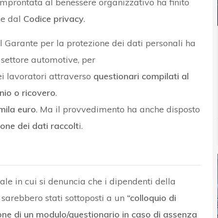
prontata al benessere organizzativo ha finito
e dal
Codice privacy
.
 il Garante per la protezione dei dati personali ha
 settore automotive, per
ei lavoratori attraverso
questionari compilati al
nio o ricovero
.
mila euro
. Ma il provvedimento ha anche disposto
one dei dati raccolt
i.
le in cui si denuncia che i dipendenti della
 sarebbero stati sottoposti a un
“colloquio di
ne di un modulo/questionario in caso di assenza