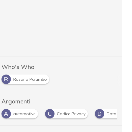
Who's Who
R
Rosario Palumbo
Argomenti
C
D
D
Codice Privacy
Data Protection
dati per
…