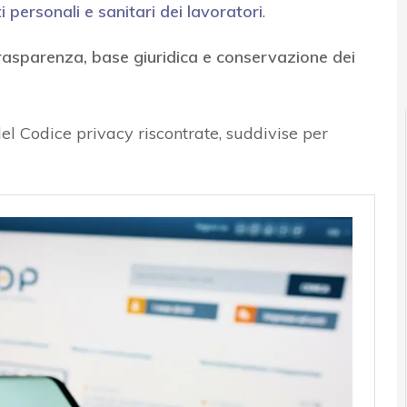
personali e sanitari dei lavoratori
.
News, attualità e analisi Cyber sicurezza e privacy
trasparenza, base giuridica e conservazione dei
el Codice privacy riscontrate, suddivise per