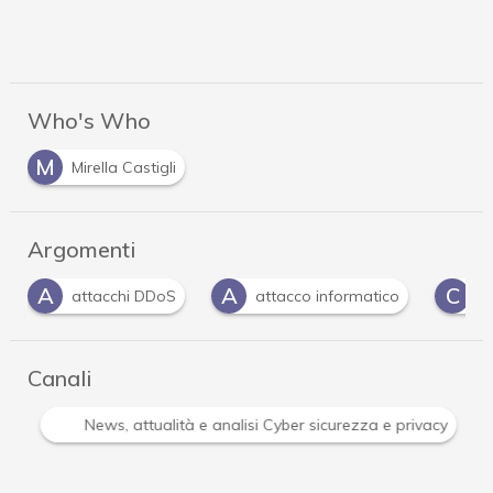
Who's Who
M
Mirella Castigli
Argomenti
A
C
C
attacco informatico
cyber attack
Cyb
Canali
Attacchi hacker e Malware: le ultime news in tempo reale 