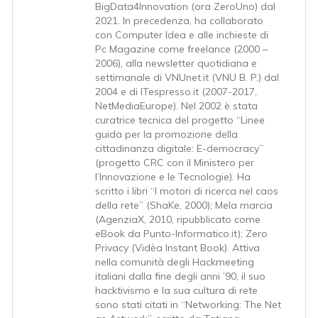
BigData4Innovation (ora ZeroUno) dal
2021. In precedenza, ha collaborato
con Computer Idea e alle inchieste di
Pc Magazine come freelance (2000 –
2006), alla newsletter quotidiana e
settimanale di VNUnet.it (VNU B. P.) dal
2004 e di ITespresso.it (2007-2017,
NetMediaEurope). Nel 2002 è stata
curatrice tecnica del progetto “Linee
guida per la promozione della
cittadinanza digitale: E-democracy”
(progetto CRC con il Ministero per
l’Innovazione e le Tecnologie). Ha
scritto i libri “I motori di ricerca nel caos
della rete” (ShaKe, 2000); Mela marcia
(AgenziaX, 2010, ripubblicato come
eBook da Punto-Informatico.it); Zero
Privacy (Vidèa Instant Book). Attiva
nella comunità degli Hackmeeting
italiani dalla fine degli anni ’90, il suo
hacktivismo e la sua cultura di rete
sono stati citati in “Networking: The Net