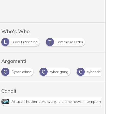
Who's Who
L
T
Luisa Franchina
Tommaso Diddi
Argomenti
C
C
G
H
cyber gang
cyber risk
guida
H
Canali
Attacchi hacker e Malware: le ultime news in tempo reale e g