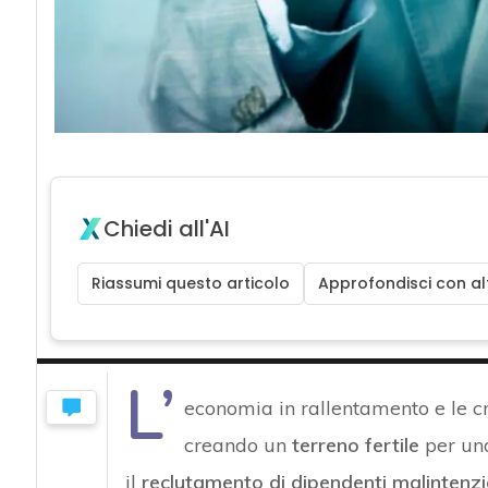
Chiedi all'AI
Riassumi questo articolo
Approfondisci con alt
L’
economia in rallentamento e le cr
creando un
terreno fertile
per u
il
reclutamento di dipendenti malintenzio