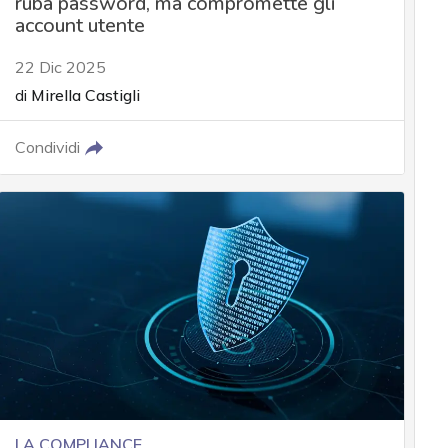
ruba password, ma compromette gli
account utente
22 Dic 2025
di
Mirella Castigli
Condividi
LA COMPLIANCE