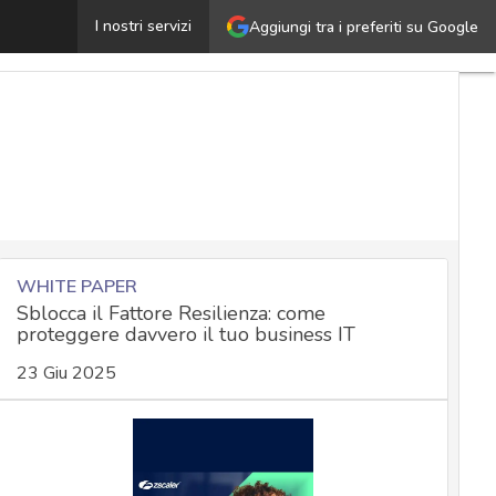
li hacker reclutano dipendenti scontenti: a caccia di insi
I nostri servizi
Aggiungi tra i preferiti su Google
WHITE PAPER
Sblocca il Fattore Resilienza: come
proteggere davvero il tuo business IT
23 Giu 2025