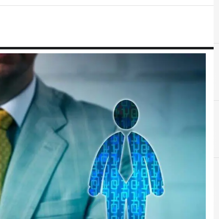
C
C
Cloud
Cyber crime