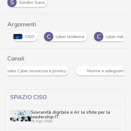
S
Sandro Sana
Argomenti
C
C
CISO
cyber resilience
cyber risk
Canali
isi Cyber sicurezza e privacy
Norme e adeguamenti
SPAZIO CISO
Sovranità digitale e AI: le sfide per la
leadership IT
05 Ago 2026