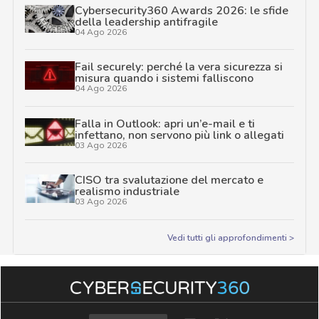
Cybersecurity360 Awards 2026: le sfide
della leadership antifragile
04 Ago 2026
Fail securely: perché la vera sicurezza si
misura quando i sistemi falliscono
04 Ago 2026
Falla in Outlook: apri un’e-mail e ti
infettano, non servono più link o allegati
03 Ago 2026
CISO tra svalutazione del mercato e
realismo industriale
03 Ago 2026
Vedi tutti gli approfondimenti >