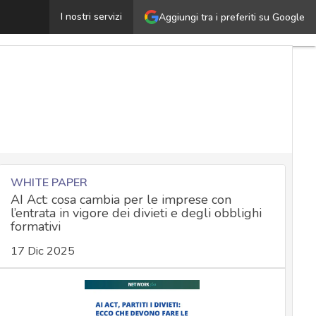
IA, come usarla bene nella PA, passo passo: le linee gu
I nostri servizi
Aggiungi tra i preferiti su Google
WHITE PAPER
AI Act: cosa cambia per le imprese con
l’entrata in vigore dei divieti e degli obblighi
formativi
17 Dic 2025