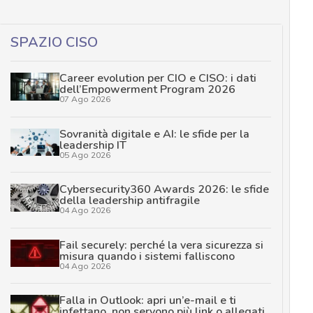
SPAZIO CISO
Career evolution per CIO e CISO: i dati
dell’Empowerment Program 2026
07 Ago 2026
Sovranità digitale e AI: le sfide per la
leadership IT
05 Ago 2026
Cybersecurity360 Awards 2026: le sfide
della leadership antifragile
04 Ago 2026
Fail securely: perché la vera sicurezza si
misura quando i sistemi falliscono
04 Ago 2026
Falla in Outlook: apri un’e-mail e ti
infettano, non servono più link o allegati