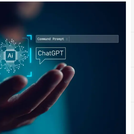
A
Agid
C
Cultura cyber