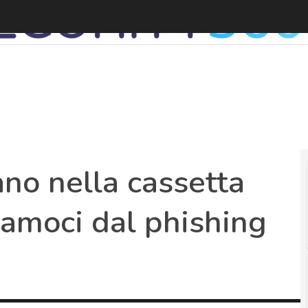
G
ano nella cassetta
iamoci dal phishing