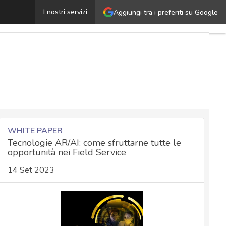
li hacker ora entrano nella cassetta della posta: difend
I nostri servizi
Aggiungi tra i preferiti su Google
WHITE PAPER
Tecnologie AR/AI: come sfruttarne tutte le
opportunità nei Field Service
14 Set 2023