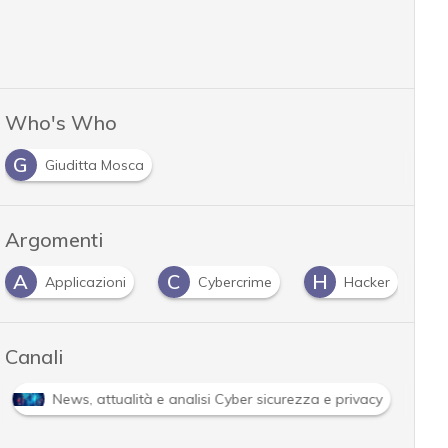
Who's Who
G
Giuditta Mosca
Argomenti
C
H
M
P
Cybercrime
Hacker
malware
Canali
chi hacker e Malware: le ultime news in tempo reale e gli approfon