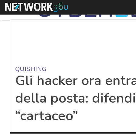
Menu
QUISHING
Gli hacker ora entr
della posta: difend
“cartaceo”