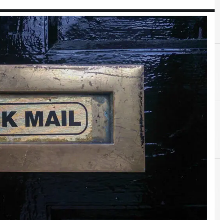
A
A
Android
Applicazioni
Attac