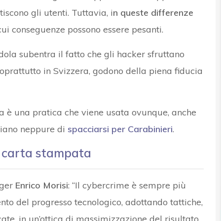
scono gli utenti. Tuttavia, i
n queste differenze
cui conseguenze possono essere pesanti.
a subentra il fatto che gli hacker sfruttano
soprattutto in Svizzera, godono della piena fiducia
cia è una pratica che viene usata ovunque, anche
rmiano neppure di
spacciarsi per Carabinieri
.
a carta stampata
ager
Enrico Morisi
: “Il cybercrime è sempre più
nto del progresso tecnologico, adottando tattiche,
te, in un’ottica di massimizzazione del risultato.