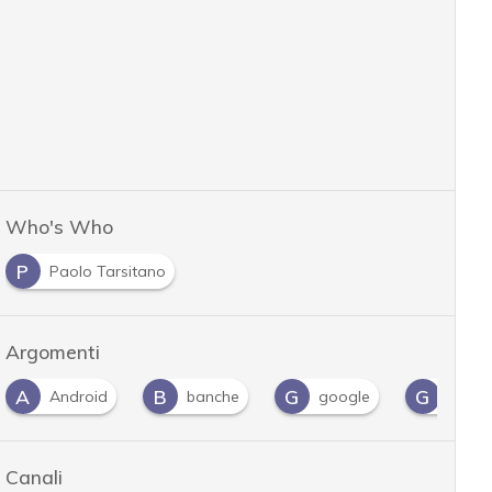
Who's Who
P
Paolo Tarsitano
Argomenti
A
B
G
G
Android
banche
google
guida
Canali