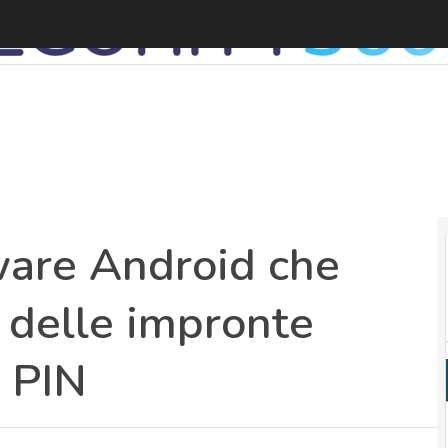
ware Android che
o delle impronte
i PIN