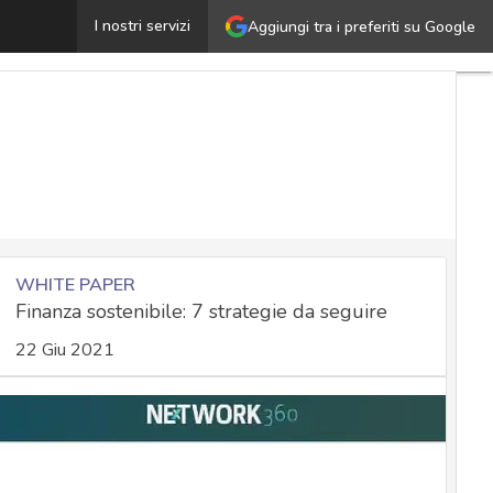
Chameleon, il malware Android che disattiva lo sblocco 
I nostri servizi
Aggiungi tra i preferiti su Google
WHITE PAPER
Finanza sostenibile: 7 strategie da seguire
22 Giu 2021