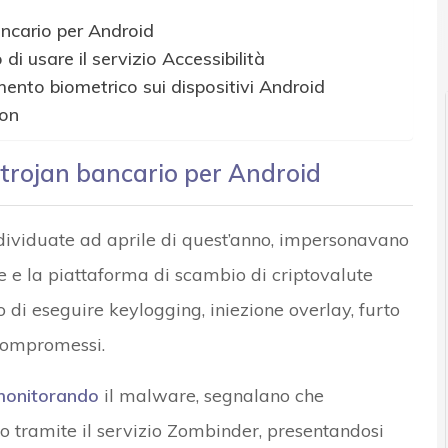
r e Malware: le ultime news in tempo reale e gli approfondimenti
ncario per Android
i usare il servizio Accessibilità
mento biometrico sui dispositivi Android
eon
trojan bancario per Android
dividuate ad aprile di quest’anno, impersonavano
 e la piattaforma di scambio di criptovalute
 di eseguire keylogging, iniezione overlay, furto
 compromessi.
onitorando
il malware, segnalano che
 tramite il servizio Zombinder, presentandosi