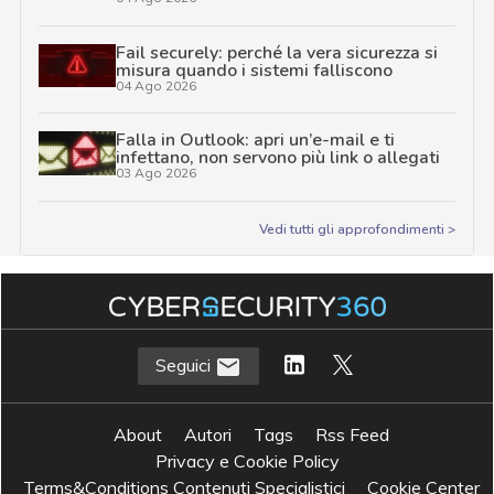
Fail securely: perché la vera sicurezza si
misura quando i sistemi falliscono
04 Ago 2026
Falla in Outlook: apri un’e-mail e ti
infettano, non servono più link o allegati
03 Ago 2026
Vedi tutti gli approfondimenti >
Seguici
About
Autori
Tags
Rss Feed
Privacy e Cookie Policy
Terms&Conditions Contenuti Specialistici
Cookie Center