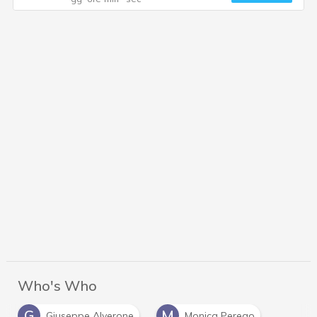
Who's Who
G
M
Giuseppe Alverone
Monica Perego