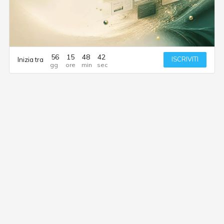
56
15
48
41
ISCRIVITI
Inizia tra