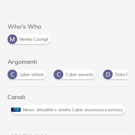
Who's Who
M
Mirella Castigli
Argomenti
C
C
D
cyber attack
Cyber security
Data Prot
Canali
i
News, attualità e analisi Cyber sicurezza e privacy