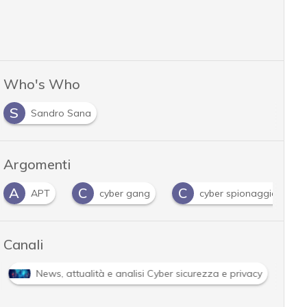
Who's Who
S
Sandro Sana
Argomenti
A
C
C
APT
cyber gang
cyber spionaggio
Canali
News, attualità e analisi Cyber sicurezza e privacy