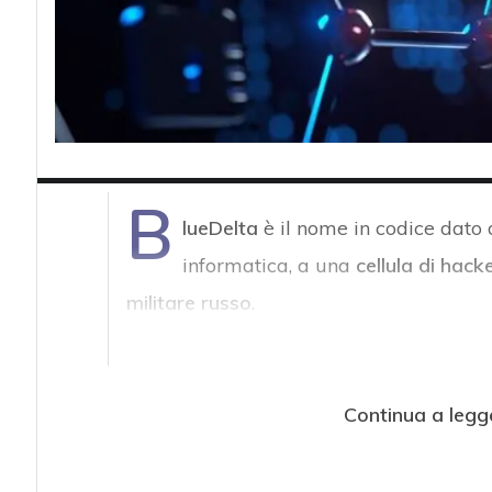
B
lueDelta
è il nome in codice dato 
informatica, a una
cellula di hacke
militare russo
.
Continua a legg