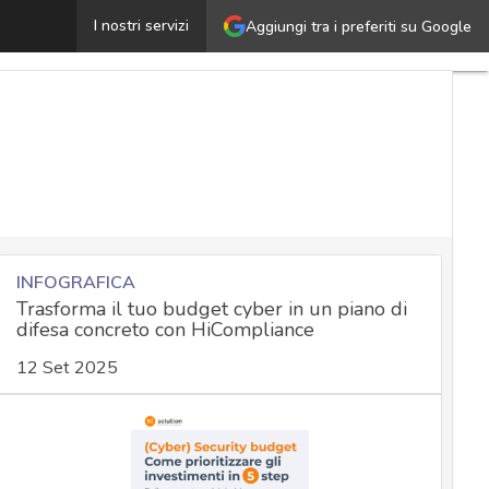
lueDelta, così gli hacker russi hanno spiato l’Europa: le
I nostri servizi
Aggiungi tra i preferiti su Google
INFOGRAFICA
Trasforma il tuo budget cyber in un piano di
difesa concreto con HiCompliance
12 Set 2025