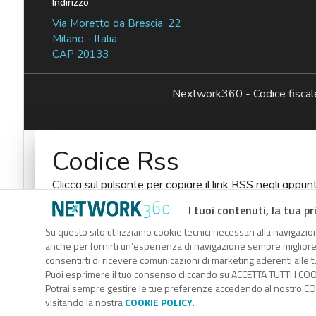
Indirizzo
Via Moretto da Brescia, 22
Milano - Italia
CAP 20133
Nextwork360 - Codice fisc
Codice Rss
Clicca sul pulsante per copiare il link RSS negli appunt
RSS link
I tuoi contenuti, la tua pr
Su questo sito utilizziamo cookie tecnici necessari alla navigazion
anche per fornirti un’esperienza di navigazione sempre migliore, p
consentirti di ricevere comunicazioni di marketing aderenti alle tu
Puoi esprimere il tuo consenso cliccando su ACCETTA TUTTI I COO
Potrai sempre gestire le tue preferenze accedendo al nostro COO
visitando la nostra
COOKIE POLICY
.