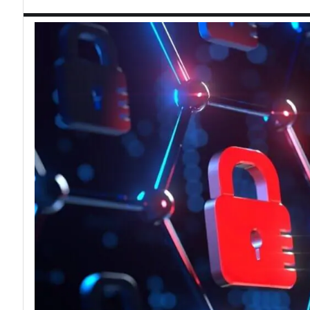
acy
Attacchi hacke