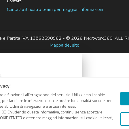
Contatti
Contatta il nostro team per maggiori informazioni
ale e Partita IVA 13868590962 - © 2026 Nextwork360. AL
Mappa del sito
i.
ivacy!
e e funzionali all’erogazione del servizio. Utilizziamo i cookie
er facilitare le interazioni con le nostre funzionalità social e per
e abitudini di navigazione e ai tuoi interessi.
KIE. Chiudendo questa informativa, continui senza accettare.
COPIA LINK
KIE CENTER e ottenere maggiori informazioni sui cookie utilizzati,