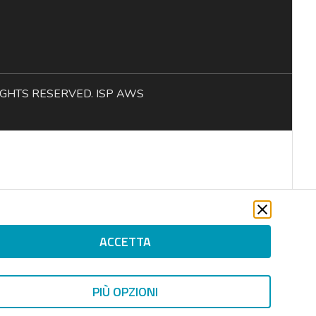
L RIGHTS RESERVED. ISP AWS
ACCETTA
PIÙ OPZIONI