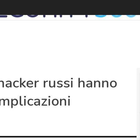
B
 hacker russi hanno
implicazioni