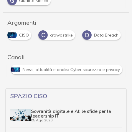
G
Giuditta Mosca
Argomenti
C
D
CISO
crowdstrike
Data Breach
Canali
i
News, attualità e analisi Cyber sicurezza e privacy
SPAZIO CISO
Sovranità digitale e AI: le sfide per la
leadership IT
05 Ago 2026