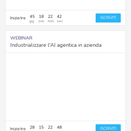
45
18
22
41
ISCRIVITI
Inizia tra
WEBINAR
Industrializzare l'AI agentica in azienda
28
15
22
48
ISCRIVITI
Inizia tra