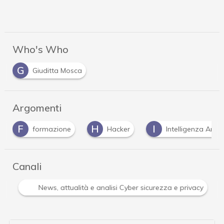
Who's Who
G
Giuditta Mosca
Argomenti
H
I
P
Hacker
Intelligenza Artificiale
phishin
Canali
Attacchi hacker e Malware: le ultime news in tempo reale 