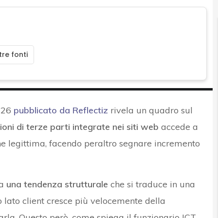
re fonti
2026
pubblicato da Reflectiz
rivela un quadro sul
ioni di terze parti integrate nei siti web
accede a
one legittima, facendo peraltro segnare incremento
ia
una tendenza strutturale
che si traduce in una
co lato client cresce più velocemente della
arla. Questo però, come spiega il funzionario ICT