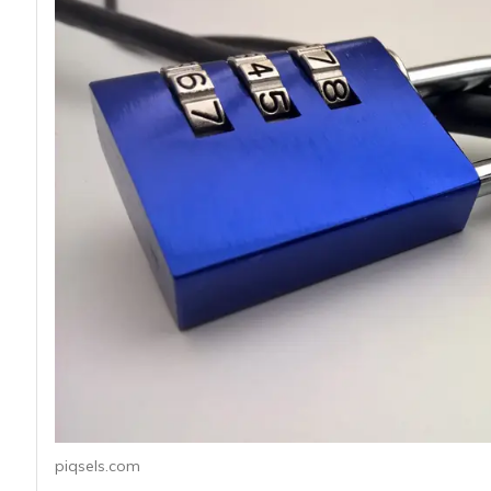
acy
piqsels.com