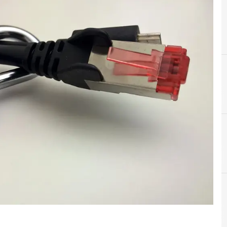
A
C
Applicazioni
Clus
Attacchi hacker e Mal