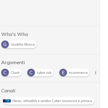
Who's Who
G
Giuditta Mosca
Argomenti
C
E
F
it
cyber risk
ecommerce
facebook
Canali
ware: le ultime news in tempo reale e gli approfondimenti