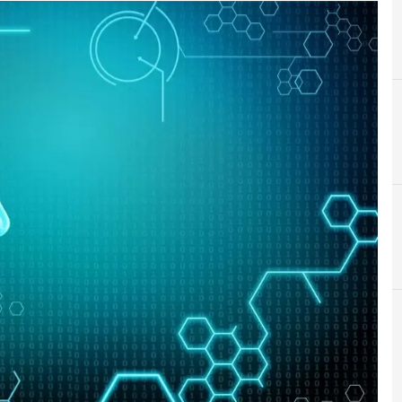
A
agentic ai
r e Malware: le ultime news in tempo reale e gli approfondimenti