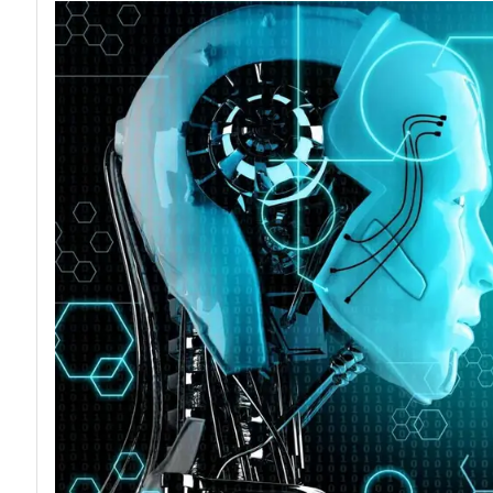
acy
Attacchi hacke