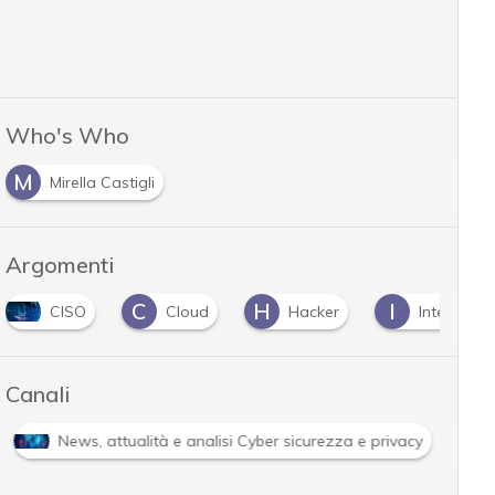
Who's Who
M
Mirella Castigli
Argomenti
C
H
I
CISO
Cloud
Hacker
Intelligenz
Canali
News, attualità e analisi Cyber sicurezza e privacy