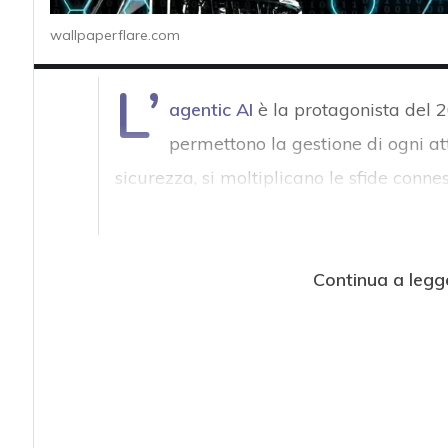
wallpaperflare.com
L’
agentic AI
è la protagonista del 2
permettono la gestione di ogni att
sicurezza, si moltiplicano le sfide connes
Continua a legg