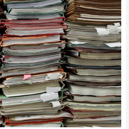
D
Data Breach