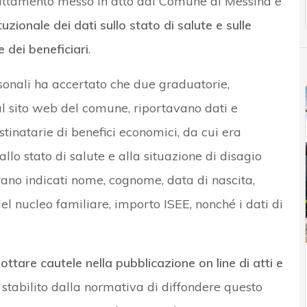
 trattamento messo in atto dal Comune di Messina e
tuzionale dei dati sullo stato di salute e sulle
 dei beneficiari
.
rsonali ha accertato che due graduatorie,
al sito web del comune, riportavano dati e
stinatarie di benefici economici, da cui era
allo stato di salute e alla situazione di disagio
rano indicati nome, cognome, data di nascita,
l nucleo familiare, importo ISEE, nonché i dati di
ottare cautele nella pubblicazione on line di atti e
eto stabilito dalla normativa di diffondere questo