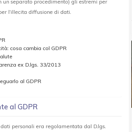
con un separato procedimento) gli estremi per
r l’illecita diffusione di dati.
PR
cità: cosa cambia col GDPR
salute
sparenza ex D.lgs. 33/2013
 adeguarlo al GDPR
nte al GDPR
i dati personali era regolamentata dal D.lgs.