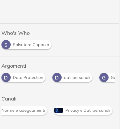
Who's Who
S
Salvatore Coppola
Argomenti
D
D
G
Data Protection
dati personali
Garante P
Canali
Norme e adeguamenti
Privacy e Dati personali