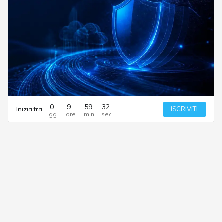
0
9
59
32
ISCRIVITI
Inizia tra