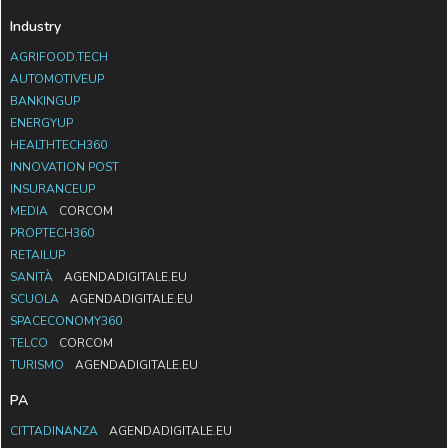
Industry
AGRIFOOD.TECH
AUTOMOTIVEUP
BANKINGUP
ENERGYUP
HEALTHTECH360
INNOVATION POST
INSURANCEUP
MEDIA
CORCOM
PROPTECH360
RETAILUP
SANITÀ
AGENDADIGITALE.EU
SCUOLA
AGENDADIGITALE.EU
SPACECONOMY360
TELCO
CORCOM
TURISMO
AGENDADIGITALE.EU
PA
CITTADINANZA
AGENDADIGITALE.EU