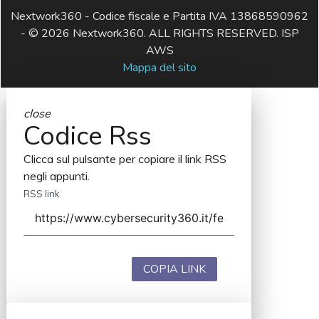
Nextwork360 - Codice fiscale e Partita IVA 13868590962
- © 2026 Nextwork360. ALL RIGHTS RESERVED. ISP
AWS
Mappa del sito
close
Codice Rss
Clicca sul pulsante per copiare il link RSS
negli appunti.
RSS link
COPIA LINK