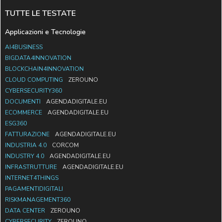
TUTTE LE TESTATE
Applicazioni e Tecnologie
AI4BUSINESS
BIGDATA4INNOVATION
BLOCKCHAIN4INNOVATION
CLOUD COMPUTING
ZEROUNO
CYBERSECURITY360
DOCUMENTI
AGENDADIGITALE.EU
ECOMMERCE
AGENDADIGITALE.EU
ESG360
FATTURAZIONE
AGENDADIGITALE.EU
INDUSTRIA 4.0
CORCOM
INDUSTRY 4.0
AGENDADIGITALE.EU
INFRASTRUTTURE
AGENDADIGITALE.EU
INTERNET4THINGS
PAGAMENTIDIGITALI
RISKMANAGEMENT360
DATA CENTER
ZEROUNO
CYBERSECURITY
ZEROUNO