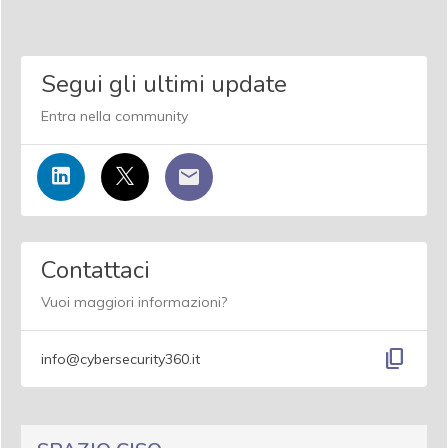
Segui gli ultimi update
Entra nella community
Contattaci
Vuoi maggiori informazioni?
content_copy
info@cybersecurity360.it