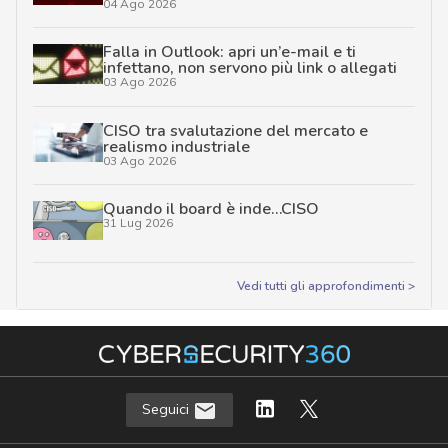
04 Ago 2026
Falla in Outlook: apri un’e-mail e ti
infettano, non servono più link o allegati
03 Ago 2026
CISO tra svalutazione del mercato e
realismo industriale
03 Ago 2026
Quando il board è inde…CISO
31 Lug 2026
Vedi tutti gli approfondimenti >
Seguici