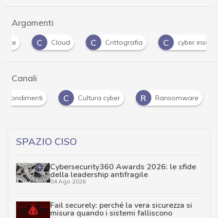
Argomenti
C
C
C
Cloud
Crittografia
cyber insurance
Canali
C
R
pprofondimenti
Cultura cyber
Ransomware
SPAZIO CISO
Cybersecurity360 Awards 2026: le sfide
della leadership antifragile
04 Ago 2026
Fail securely: perché la vera sicurezza si
misura quando i sistemi falliscono