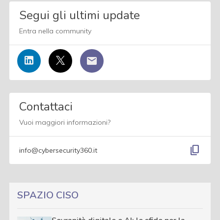
Segui gli ultimi update
Entra nella community
Contattaci
Vuoi maggiori informazioni?
content_copy
info@cybersecurity360.it
SPAZIO CISO