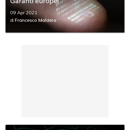
Garanti europei
09 Apr 2021
di
Francesco Maldera
acy