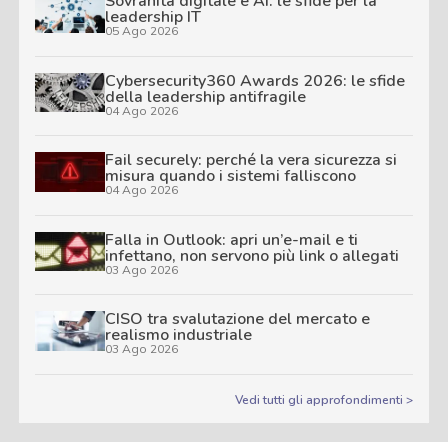
Sovranità digitale e AI: le sfide per la
leadership IT
05 Ago 2026
Cybersecurity360 Awards 2026: le sfide
della leadership antifragile
04 Ago 2026
Fail securely: perché la vera sicurezza si
misura quando i sistemi falliscono
04 Ago 2026
Falla in Outlook: apri un’e-mail e ti
infettano, non servono più link o allegati
03 Ago 2026
CISO tra svalutazione del mercato e
realismo industriale
03 Ago 2026
Vedi tutti gli approfondimenti >