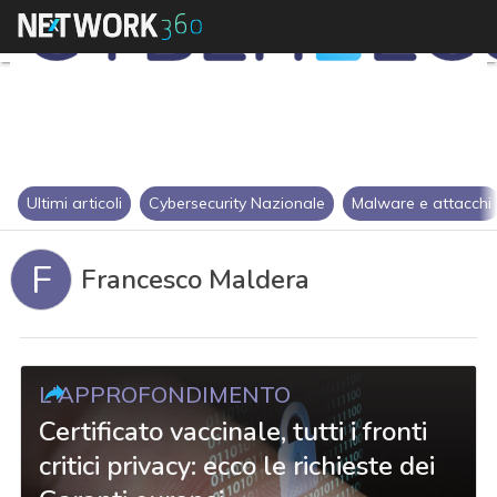
Ultimi articoli
Cybersecurity Nazionale
Malware e attacchi
F
Francesco Maldera
L'APPROFONDIMENTO
Certificato vaccinale, tutti i fronti
critici privacy: ecco le richieste dei