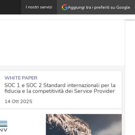
Vademecum ACN per la PA: il fattore umano nella cyber s
I nostri servizi
Aggiungi tra i preferiti su Google
WHITE PAPER
SOC 1 e SOC 2 Standard internazionali per la
fiducia e la competitività dei Service Provider
14 Ott 2025