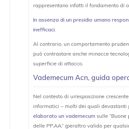
rappresentano infatti il fondamento di og
In assenza di un presidio umano respons
inefficaci
.
Al contrario, un comportamento prudente
può contrastare anche minacce tecnolo
superficie di attacco.
Vademecum Acn, guida operat
Nel contesto di un’esposizione crescent
informatici – molti dei quali devastanti 
elaborato un vademecum
sulle “Buone p
delle PP.AA.” (peraltro valido per qualsi