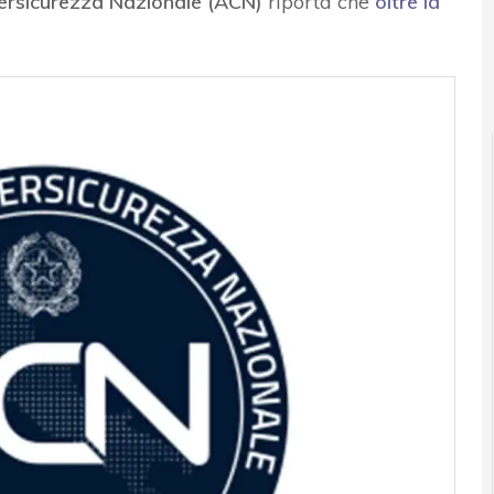
ersicurezza Nazionale (ACN)
riporta che
oltre la