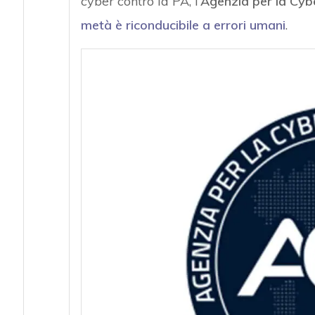
cyber contro la PA, l’
Agenzia per la Cyb
metà è riconducibile a errori umani
.