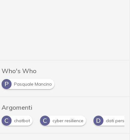
Who's Who
P
Pasquale Mancino
Argomenti
C
C
D
chatbot
cyber resilience
dati personali