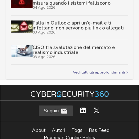
misura quando i sistemi falliscono
04 Ago 2026
Falla in Outlook: apri un’e-mail e ti
infettano, non servono più link o allegati
03 Ago 2026
CISO tra svalutazione del mercato e
realismo industriale
03 Ago 2026
Vedi tutti gli approfondimenti >
Seguici
About
Autori
Tags
Rss Feed
Privacy e Cookie Policy