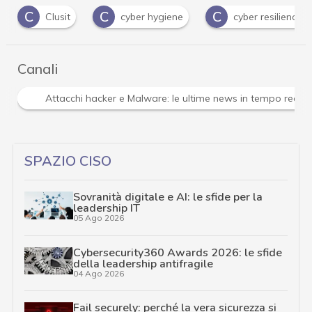
C
C
C
sit
cyber hygiene
cyber resilience
cybe
Canali
Attacchi hacker e Malware: le ultime news in tempo reale 
SPAZIO CISO
Sovranità digitale e AI: le sfide per la
leadership IT
05 Ago 2026
Cybersecurity360 Awards 2026: le sfide
della leadership antifragile
04 Ago 2026
Fail securely: perché la vera sicurezza si