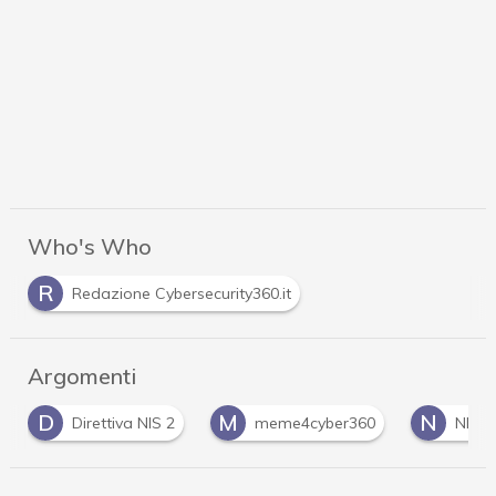
Who's Who
R
Redazione Cybersecurity360.it
Argomenti
M
N
S
S
meme4cyber360
NIS
SIEM