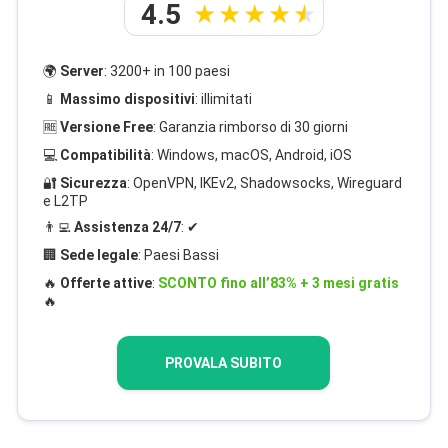
4.5
🌍
Server
: 3200+ in 100 paesi
📱
Massimo dispositivi
: illimitati
🆓
Versione Free
: Garanzia rimborso di 30 giorni
💻
Compatibilità
: Windows, macOS, Android, iOS
🔐
Sicurezza
: OpenVPN, IKEv2, Shadowsocks, Wireguard
e L2TP
👨‍💻
Assistenza 24/7
: ✔
🏢
Sede legale
: Paesi Bassi
🔥
Offerte attive
:
SCONTO fino all’83% + 3 mesi gratis
🔥
PROVALA SUBITO