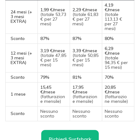
4,19
1,99 €/mese
2,29 €/mese
€/mese
24 mesi (+
(totale 53,73
(totale 61,83
(totale
3 mesi
€ per 27
€ per 27
113,13 €
EXTRA)
mesi)
mesi)
per 27
mesi)
Sconto
87%
87%
80%
6,29
3,19 €/mese
3,39 €/mese
12 mesi (+
€/mese
(totale 47,85
(totale 50,85
3 mesi
(totale
€ per 15
€ per 15
EXTRA)
94,35 € per
mesi)
mesi)
15 mesi)
Sconto
79%
81%
70%
15,45
17,95
20,85
€/mese
€/mese
€/mese
1 mese
(fatturazion
(fatturazion
(fatturazio
e mensile)
e mensile)
ne mensile)
Nessuno
Nessuno
Nessuno
Sconto
sconto
sconto
sconto
Richiedi Surfshark