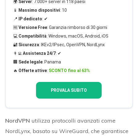
🌍
Server
: 7.000+ server in 118 paesi
📱
Massimo dispositivi
: 10
📍
IP dedicato
: ✔
🆓
Versione Free
: Garanzia rimborso di 30 giorni
💻
Compatibilità
: Windows, macOS, Android, iOS
🔐
Sicurezza
: IKEv2/IPsec, OpenVPN, NordLynx
👨‍💻
Assistenza 24/7
: ✔
🏢
Sede legale
: Panama
🔥
Offerte attive
:
SCONTO fino al 63%
PROVALA SUBITO
NordVPN
utilizza protocolli avanzati come
NordLynx, basato su WireGuard, che garantisce