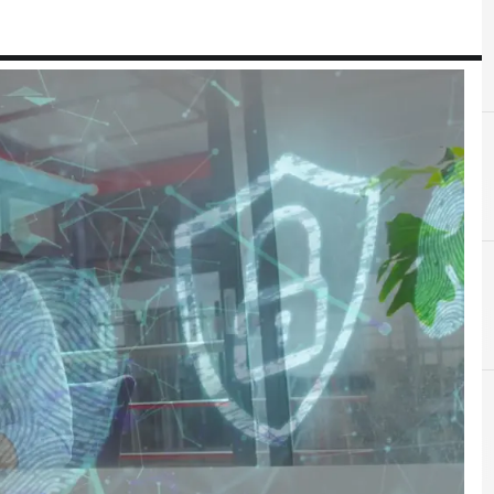
B
Best Practice
C-level