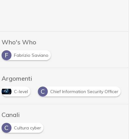
Who's Who
F
Fabrizio Saviano
Argomenti
C
C
Chief Information Security Officer
CISO
Canali
C
Cultura cyber