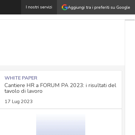
a cyber security è democratica: multinazionali e casalin
I nostri servizi
Aggiungi tra i preferiti su Google
WHITE PAPER
Cantiere HR a FORUM PA 2023: i risultati del
tavolo di lavoro
17 Lug 2023