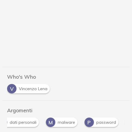
Who's Who
V
Vincenzo Lena
Argomenti
M
P
P
P
malware
password
phishing