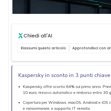
Chiedi all'AI
Riassumi questo articolo
Approfondisci con alt
Kaspersky in sconto in 3 punti chiave
Kaspersky
offre sconto
64%
sul primo anno:
Pre
10 euro
, rinnovo automatico e rimborso entro
30 g
Copertura per
Windows
,
macOS
,
Android
e
iOS
c
e
ransomware
, e
supporto IT remoto
.