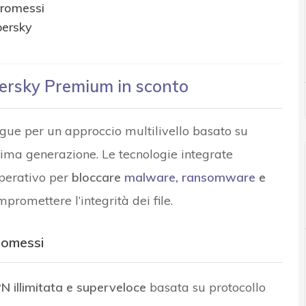
romessi
persky
persky Premium in sconto
ngue per un approccio multilivello basato su
ultima generazione. Le tecnologie integrate
perativo per
bloccare
malware
,
ransomware
e
romettere l’integrità dei file.
romessi
N illimitata e superveloce
basata su protocollo