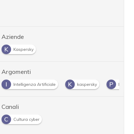
Aziende
K
Kaspersky
Argomenti
I
K
P
Intelligenza Artificiale
kaspersky
Privacy
Canali
C
Cultura cyber