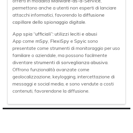
offerti in modalità
Malware-as-a-Service
,
permettono anche a utenti non esperti di lanciare
attacchi informatici, favorendo la
diffusione
capillare dello spionaggio digitale
.
App spia “ufficiali”: utilizzi leciti e abusi
App come
mSpy
,
FlexiSpy
e
Spyic
sono
presentate come strumenti di monitoraggio per uso
familiare o aziendale, ma possono facilmente
diventare
strumenti di sorveglianza abusiva
.
Offrono funzionalità avanzate come
geolocalizzazione, keylogging, intercettazione di
messaggi e social media, e sono vendute a costi
contenuti, favorendone la diffusione.