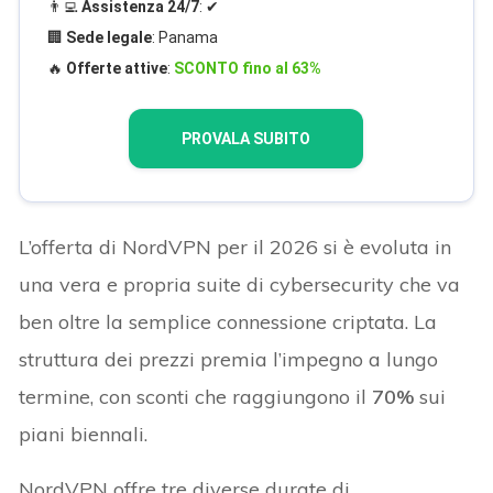
👨‍💻
Assistenza 24/7
: ✔
🏢
Sede legale
: Panama
🔥
Offerte attive
:
SCONTO fino al 63%
PROVALA SUBITO
L’offerta di NordVPN per il 2026 si è evoluta in
una vera e propria suite di cybersecurity che va
ben oltre la semplice connessione criptata. La
struttura dei prezzi premia l’impegno a lungo
termine, con sconti che raggiungono il
70%
sui
piani biennali.
NordVPN offre tre diverse durate di