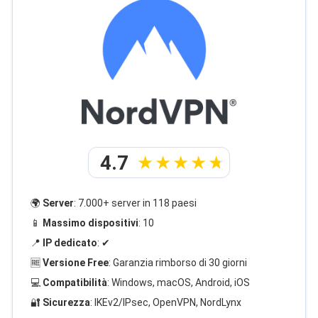
4.7
🌍
Server
: 7.000+ server in 118 paesi
📱
Massimo dispositivi
: 10
📍
IP dedicato
: ✔
🆓
Versione Free
: Garanzia rimborso di 30 giorni
💻
Compatibilità
: Windows, macOS, Android, iOS
🔐
Sicurezza
: IKEv2/IPsec, OpenVPN, NordLynx