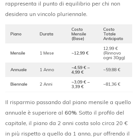
rappresenta il punto di equilibrio per chi non
desidera un vincolo pluriennale.
Costo
Costo
Piano
Durata
Mensile
Totale
(Base)
Anticipato
12,99 €
Mensile
1 Mese
~12,99 €
(Rinnovo
ogni 30gg)
~4,59 € –
Annuale
1 Anno
~59,88 €
4,99 €
~3,09 € –
Biennale
2 Anni
~81,36 €
3,39 €
Il risparmio passando dal piano mensile a quello
annuale è superiore al
60%
. Sotto il profilo del
capitale, il piano da 2 anni costa solo circa 20 €
in più rispetto a quello da 1 anno, pur offrendo il