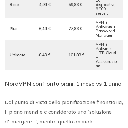
10
Base
~4,99 €
~59,88 €
dispositivi,
8.900+
server.
VPN +
Antivirus
+
Plus
~6,49 €
~77,88 €
Password
Manager.
VPN +
Antivirus +
1 TB Cloud
Ultimate
~8,49 €
~101,88 €
+
Assicurazio
ne
.
NordVPN confronto piani: 1 mese vs 1 anno
Dal punto di vista della pianificazione finanziaria,
il piano mensile è considerato una “soluzione
d’emergenza”, mentre quello annuale