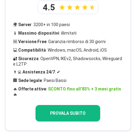
4.5
🌍
Server
: 3200+ in 100 paesi
📱
Massimo dispositivi
: illimitati
🆓
Versione Free
: Garanzia rimborso di 30 giorni
💻
Compatibilità
: Windows, macOS, Android, iOS
🔐
Sicurezza
: OpenVPN, IKEv2, Shadowsocks, Wireguard
e L2TP
👨‍💻
Assistenza 24/7
: ✔
🏢
Sede legale
: Paesi Bassi
🔥
Offerte attive
:
SCONTO fino all’83% + 3 mesi gratis
🔥
PROVALA SUBITO