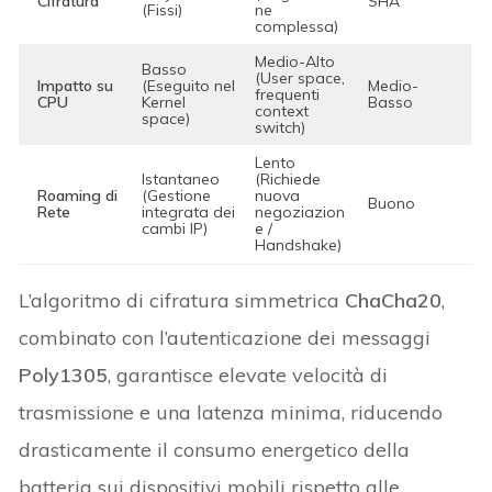
Cifratura
SHA
(Fissi)
ne
complessa)
Medio-Alto
Basso
(User space,
Impatto su
(Eseguito nel
Medio-
frequenti
CPU
Kernel
Basso
context
space)
switch)
Lento
Istantaneo
(Richiede
Roaming di
(Gestione
nuova
Buono
Rete
integrata dei
negoziazion
cambi IP)
e /
Handshake)
L’algoritmo di cifratura simmetrica
ChaCha20
,
combinato con l’autenticazione dei messaggi
Poly1305
, garantisce elevate velocità di
trasmissione e una latenza minima, riducendo
drasticamente il consumo energetico della
batteria sui dispositivi mobili rispetto alle