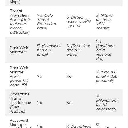
Mbps)
Threat
Protection
No
(Solo
Sì
(Attiva
Sì
(Attiva
Pro™
(Anti-
Threat
anche a
anche a VPN
malware,
Protection
VPN
spenta)
blocco
base)
spenta)
ad/tracker)
No
Sì
(Scansione
Sì
(Scansione
(Sostituito
Dark Web
fino a 5
fino a 5
dalla
Monitor™
email)
email)
versione
Pro)
Dark Web
Monitor
Sì
(Fino a 8
Pro™
No
No
email + dati
(Email, tel,
personali)
carte, ID)
Protezione
Sì
Truffe
(Rilevament
Telefoniche
No
No
o e ID
(Solo
chiamante)
Android)
Password
Manager
Sì
No
Sì
(NordPass)