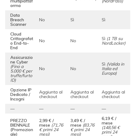
multipiattaf
(NordPass)
orma
Data
Breach
No
Sì
Sì
Scanner
Cloud
Crittografat
Sì
(1 TB su
No
No
o End-to-
NordLocker)
End
Assicurazio
ne Cyber
Sì
(Valida in
(Fino a
No
No
Italia ed
5.000 € per
Europa)
truffe/furto
ID)
Opzione IP
Aggiunta al
Aggiunta al
Aggiunta al
Dedicato /
checkout
checkout
checkout
Incogni
—
—
—
—
6,19 € /
PREZZO
2,99 € /
3,49 € /
mese
BIENNALE
mese
(71,76
mese
(83,76
(148,56 €
(Promozion
€ primi 24
€ primi 24
primi 24
ale)
mesi)
mesi)