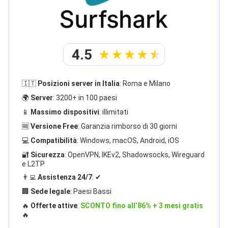
4.5
🇮🇹
Posizioni server in Italia
: Roma e Milano
🌍
Server
: 3200+ in 100 paesi
📱
Massimo dispositivi
: illimitati
🆓
Versione Free
: Garanzia rimborso di 30 giorni
💻
Compatibilità
: Windows, macOS, Android, iOS
🔐
Sicurezza
: OpenVPN, IKEv2, Shadowsocks, Wireguard
e L2TP
👨‍💻
Assistenza 24/7
: ✔
🏢
Sede legale
: Paesi Bassi
🔥
Offerte attive
:
SCONTO fino all’86% + 3 mesi gratis
🔥