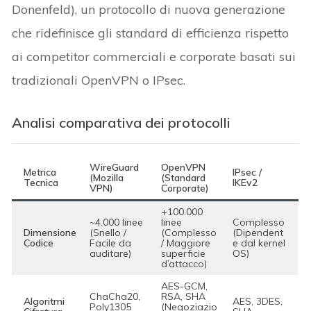
Donenfeld), un protocollo di nuova generazione
che ridefinisce gli standard di efficienza rispetto
ai competitor commerciali e corporate basati sui
tradizionali OpenVPN o IPsec.
Analisi comparativa dei protocolli
WireGuard
OpenVPN
Metrica
IPsec /
(Mozilla
(Standard
Tecnica
IKEv2
VPN)
Corporate)
+100.000
~4.000 linee
linee
Complesso
Dimensione
(Snello /
(Complesso
(Dipendent
Codice
Facile da
/ Maggiore
e dal kernel
auditare)
superficie
OS)
d’attacco)
AES-GCM,
ChaCha20,
RSA, SHA
Algoritmi
AES, 3DES,
Poly1305
(Negoziazio