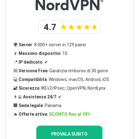
4.7
🌍
Server
: 8.000+ server in 129 paesi
📱
Massimo dispositivi
: 10
📍
IP dedicato
: ✔
🆓
Versione Free
: Garanzia rimborso di 30 giorni
💻
Compatibilità
: Windows, macOS, Android, iOS
🔐
Sicurezza
: IKEv2/IPsec, OpenVPN, NordLynx
👨‍💻
Assistenza 24/7
: ✔
🏢
Sede legale
: Panama
🔥
Offerte attive
:
SCONTO fino al 74%
PROVALA SUBITO