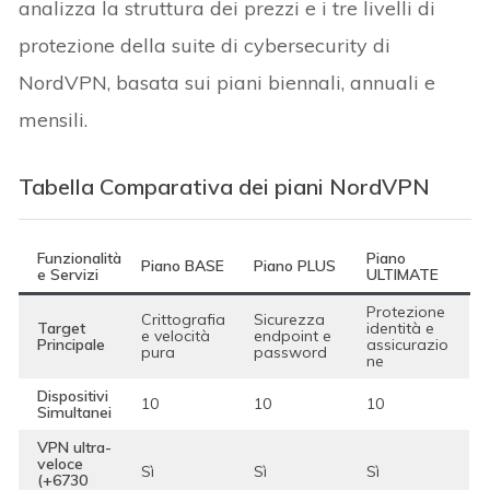
analizza la struttura dei prezzi e i tre livelli di
protezione della suite di cybersecurity di
NordVPN, basata sui piani biennali, annuali e
mensili.
Tabella Comparativa dei piani NordVPN
Funzionalità
Piano
Piano BASE
Piano PLUS
e Servizi
ULTIMATE
Protezione
Crittografia
Sicurezza
Target
identità e
e velocità
endpoint e
Principale
assicurazio
pura
password
ne
Dispositivi
10
10
10
Simultanei
VPN ultra-
veloce
Sì
Sì
Sì
(+6730