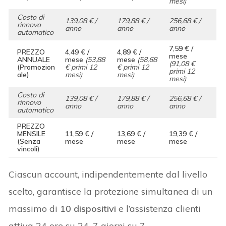
mesi)
Costo di
139,08 € /
179,88 € /
256,68 € /
rinnovo
anno
anno
anno
automatico
7,59 € /
PREZZO
4,49 € /
4,89 € /
mese
ANNUALE
mese
(53,88
mese
(58,68
(91,08 €
(Promozion
€ primi 12
€ primi 12
primi 12
ale)
mesi)
mesi)
mesi)
Costo di
139,08 € /
179,88 € /
256,68 € /
rinnovo
anno
anno
anno
automatico
PREZZO
MENSILE
11,59 € /
13,69 € /
19,39 € /
(Senza
mese
mese
mese
vincoli)
Ciascun account, indipendentemente dal livello
scelto, garantisce la protezione simultanea di un
massimo di
10 dispositivi
e l’assistenza clienti
attiva 24 ore su 24, 7 giorni su 7.