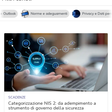
utlook
Norme e adeguamenti
Privacy e Dati persona
SCADENZE
Categorizzazione NIS 2: da adempimento a
strumento di governo della sicurezza