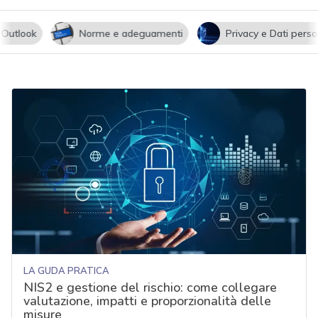
utlook
Norme e adeguamenti
Privacy e Dati persona
LA GUDA PRATICA
NIS2 e gestione del rischio: come collegare
valutazione, impatti e proporzionalità delle
misure