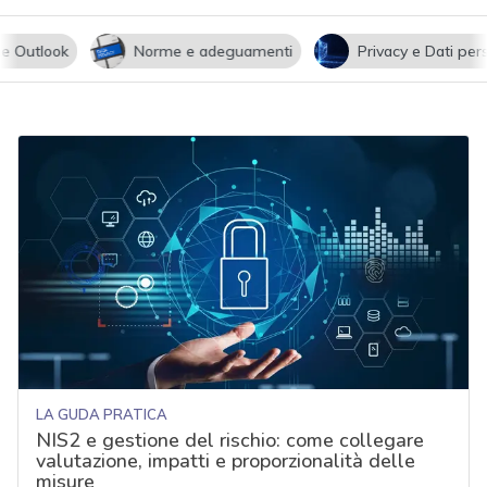
utlook
Norme e adeguamenti
Privacy e Dati persona
LA GUDA PRATICA
NIS2 e gestione del rischio: come collegare
valutazione, impatti e proporzionalità delle
misure