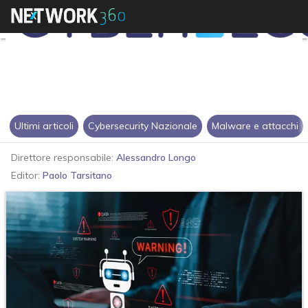
Ultimi articoli
Cybersecurity Nazionale
Malware e attacchi
Direttore responsabile:
Alessandro Longo
Editor:
Paolo Tarsitano