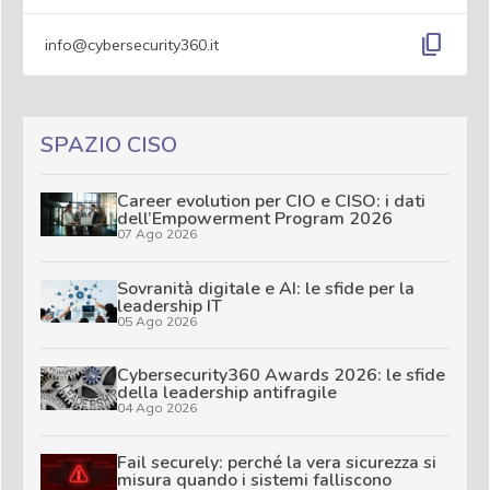
content_copy
info@cybersecurity360.it
SPAZIO CISO
Career evolution per CIO e CISO: i dati
dell’Empowerment Program 2026
07 Ago 2026
Sovranità digitale e AI: le sfide per la
leadership IT
05 Ago 2026
Cybersecurity360 Awards 2026: le sfide
della leadership antifragile
04 Ago 2026
Fail securely: perché la vera sicurezza si
misura quando i sistemi falliscono