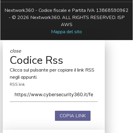
Nextwork360 - Codice fiscale e Partita IVA 13868590962
- © 2026 Nextwork360. ALL RIGHTS RESERVED. ISP
AWS
Mappa del sito
close
Codice Rss
Clicca sul pulsante per copiare il link RSS
negli appunti.
RSS link
COPIA LINK