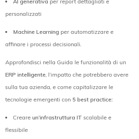
AI generativa
per report dettagliati e
personalizzati
Machine Learning
per automatizzare e
affinare i processi decisionali
.
Approfondisci nel
la Guida
l
e funzionalità di
un
ERP intelligent
e
,
l’impatto che
potrebb
e
ro
avere
sulla tua azienda
,
e come
capitalizzare le
tecnologie emergenti con
5
best practice
:
Creare
un’
infrastruttura IT
scalabile e
flessibile